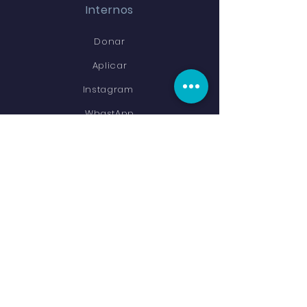
Internos
Donar
Aplicar
Instagram
WhastApp
CONTÁCTANOS
Campus Cabad Migdal Haemek
Direccion: Habad 13 street
Migdal Haemek
+972-586-272-394
Términos y