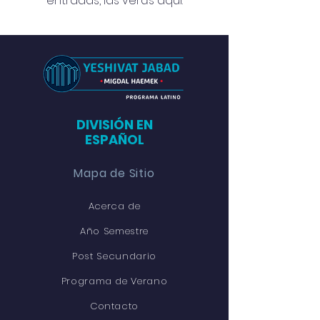
entradas, las verás aquí.
DIVISIÓN EN
ESPAÑOL
Mapa de Sitio
Acerca de
Año Semestre
Post Secundario
Programa de Verano
Contacto