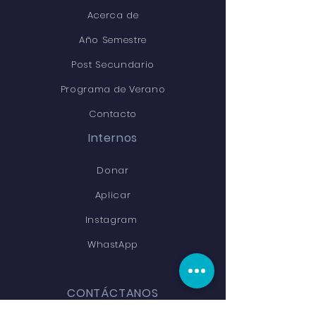
Acerca de
Año Semestre
Post Secundario
Programa de Verano
Contacto
Internos
Donar
Aplicar
Instagram
WhastApp
CONTÁCTANOS