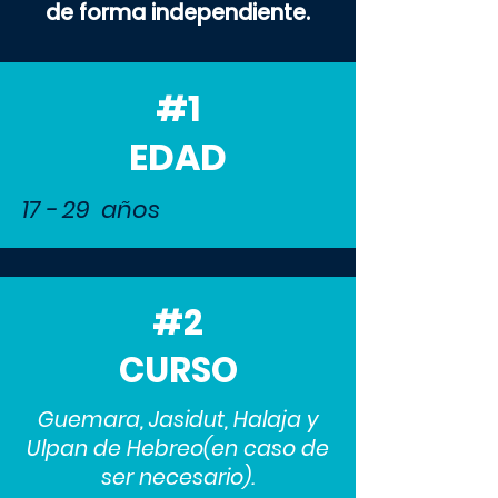
de forma independiente.
#1
EDAD
17 - 29 años
#2
CURSO
Guemara, Jasidut, Halaja y
Ulpan de Hebreo(en caso de
ser necesario).