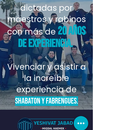
dictadas por
maestros y rabinos
20 años
con más de
de experiencia.
Vivenciar y asisti
r a
la increíble
experiencia de
Shabaton y Fabrengues.