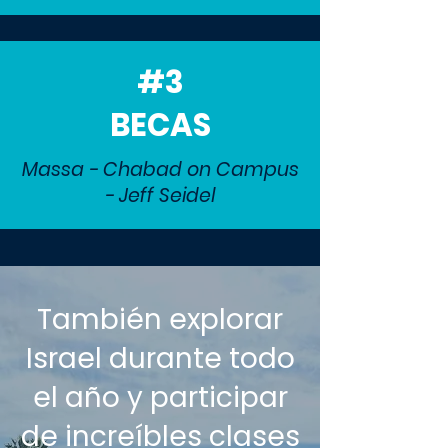
#3
BECAS
Massa - Chabad on Campus
- Jeff Seidel
También explorar
Israel durante todo
el año y participar
de increíbles clases