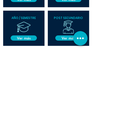
AÑO / SEMESTRE
POST SECUNDARIO
Ver más
Ver más
YESHIVA MIGDAL
Sigue
a
#yeshiva_migdal
en
Instagram